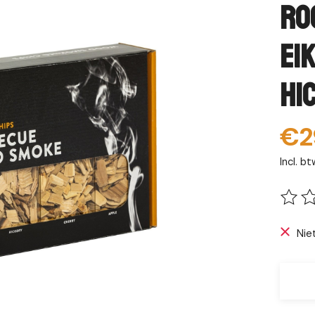
ro
ei
hi
€2
Incl. bt
De be
Nie