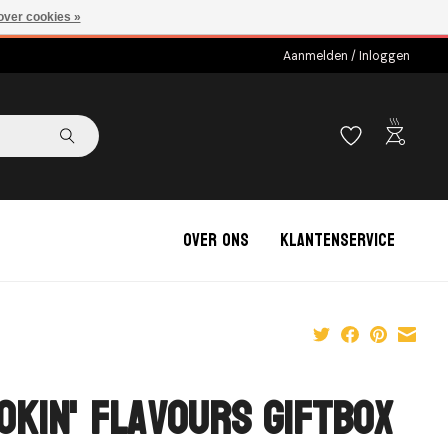
over cookies »
Aanmelden / Inloggen
outdoor_grill
Over ons
Klantenservice
okin' Flavours Giftbox