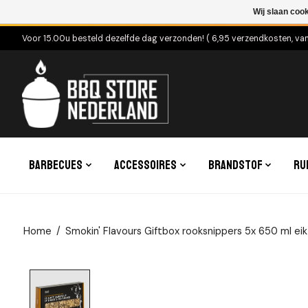
Wij slaan coo
Voor 15.00u besteld dezelfde dag verzonden! ( 6,95 verzendkosten, va
Barbecues
Accessoires
Brandstof
Ru
Home
/
Smokin' Flavours Giftbox rooksnippers 5x 650 ml eik 
Product image slideshow Items