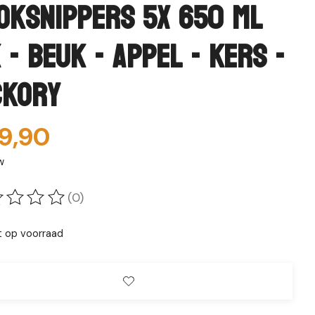
oksnippers 5x 650 ml
k - beuk - appel - kers -
ckory
9,90
w
(0)
oordeling van dit product is
0
van de 5
t op voorraad