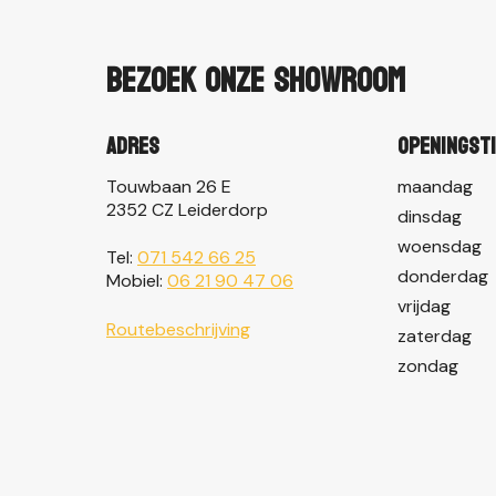
Bezoek onze showroom
Adres
Openingst
Touwbaan 26 E
maandag
2352 CZ Leiderdorp
dinsdag
woensdag
Tel:
071 542 66 25
donderdag
Mobiel:
06 21 90 47 06
vrijdag
Routebeschrijving
zaterdag
zondag