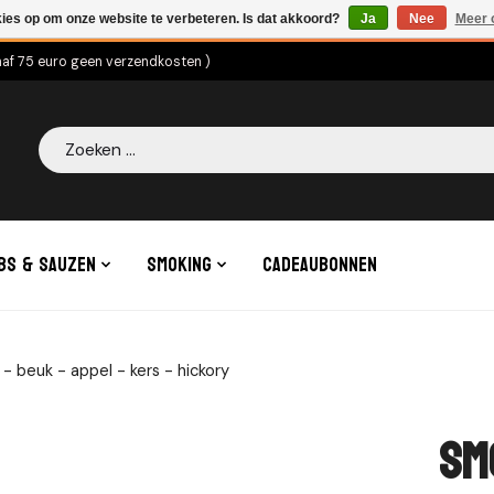
kies op om onze website te verbeteren. Is dat akkoord?
Ja
Nee
Meer 
naf 75 euro geen verzendkosten )
Zoeken
bs & Sauzen
Smoking
Cadeaubonnen
- beuk - appel - kers - hickory
Sm