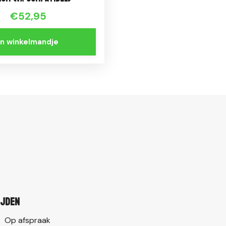
€52,95
In winkelmandje
ijden
Op afspraak