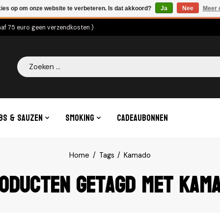
kies op om onze website te verbeteren. Is dat akkoord?
Ja
Nee
Meer 
naf 75 euro geen verzendkosten )
Zoeken
bs & Sauzen
Smoking
Cadeaubonnen
Home
/
Tags
/
Kamado
oducten getagd met Kam