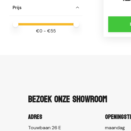
Prijs
Minimale prijswaarde
Price maximum value
€
0
- €
55
Bezoek onze showroom
Adres
Openingst
Touwbaan 26 E
maandag