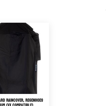
ard Raincover, Regenhoes
ium (VX Compatible)