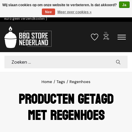
Wij slaan cookies op om onze website te verbeteren. Is dat akkoord?
Ja
Nee
Meer over cookies »
Voor 15.00u besteld dezelfde dag verzonden! ( 6,95 verzendkosten, vanaf 75
euro geen verzendkosten )
outdoor_grill
Verlanglijst
Winkelwa
Zoeken
Home
/
Tags
/
Regenhoes
Producten getagd
met Regenhoes