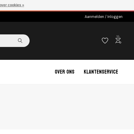
over cookies »
Aanmelden / Inloggen
outdoor_grill
Over ons
Klantenservice