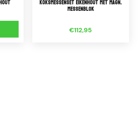
hout
Koksmessenset Eikenhout met Magn.
Messenblok
€112,95