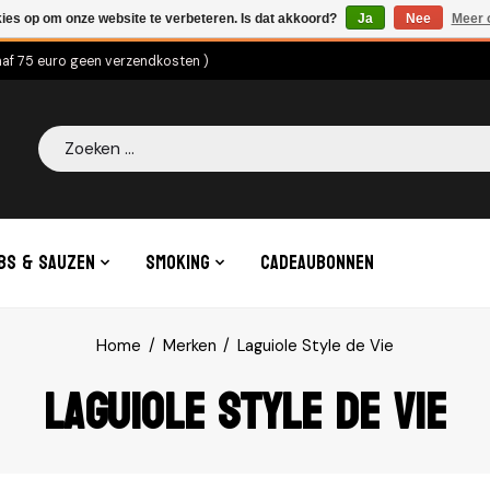
kies op om onze website te verbeteren. Is dat akkoord?
Ja
Nee
Meer 
naf 75 euro geen verzendkosten )
Zoeken
bs & Sauzen
Smoking
Cadeaubonnen
Home
/
Merken
/
Laguiole Style de Vie
Laguiole Style de Vie