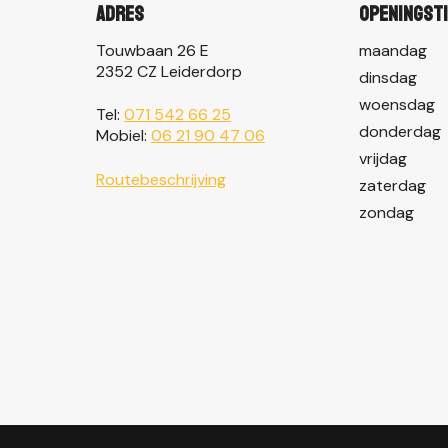
Adres
Openingst
Touwbaan 26 E
maandag
2352 CZ Leiderdorp
dinsdag
woensdag
Tel:
071 542 66 25
donderdag
Mobiel:
06 21 90 47 06
vrijdag
Routebeschrijving
zaterdag
zondag