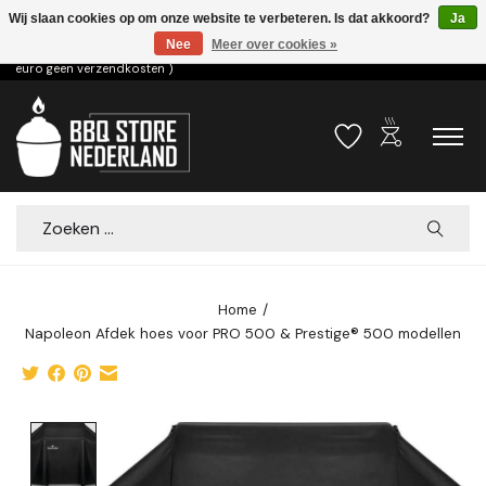
Wij slaan cookies op om onze website te verbeteren. Is dat akkoord?
Ja
Nee
Meer over cookies »
Voor 15.00u besteld dezelfde dag verzonden! ( 6,95 verzendkosten, vanaf 75
euro geen verzendkosten )
outdoor_grill
Verlanglijst
Winkelwa
Zoeken
Home
/
Napoleon Afdek hoes voor PRO 500 & Prestige® 500 modellen
Product image slideshow Items