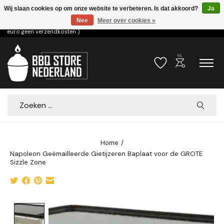
Wij slaan cookies op om onze website te verbeteren. Is dat akkoord?
Ja
Nee
Meer over cookies »
Voor 15.00u besteld dezelfde dag verzonden! ( 6,95 verzendkosten, vanaf 75
euro geen verzendkosten )
outdoor_grill
Verlanglijst
Winkelwa
Zoeken
Home
/
Napoleon Geëmailleerde Gietijzeren Baplaat voor de GROTE
Sizzle Zone
Product image slideshow Items