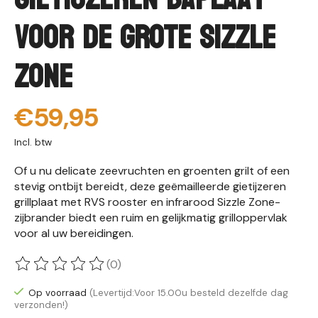
voor de GROTE Sizzle
Zone
€59,95
Incl. btw
Of u nu delicate zeevruchten en groenten grilt of een
stevig ontbijt bereidt, deze geëmailleerde gietijzeren
grillplaat met RVS rooster en infrarood Sizzle Zone-
zijbrander biedt een ruim en gelijkmatig grilloppervlak
voor al uw bereidingen.
(0)
De beoordeling van dit product is
0
van de 5
Op voorraad
(Levertijd:Voor 15.00u besteld dezelfde dag
verzonden!)