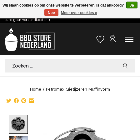
Wij slaan cookies op om onze website te verbeteren. Is dat akkoord?
Ja
Nee
Meer over cookies »
Voor 15.00u besteld dezelfde dag verzonden! ( 6,95 verzendkosten, vanaf 75
euro geen verzendkosten )
outdoor_grill
Verlanglijst
Winkelwa
Zoeken
Home
/
Petromax Gietijzeren Muffinvorm
Product image slideshow Items