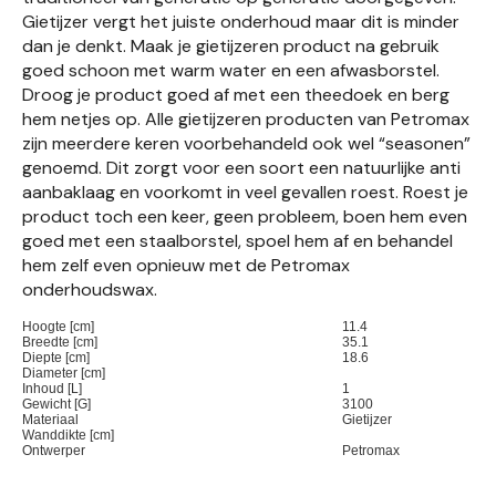
Gietijzer vergt het juiste onderhoud maar dit is minder
dan je denkt. Maak je gietijzeren product na gebruik
goed schoon met warm water en een afwasborstel.
Droog je product goed af met een theedoek en berg
hem netjes op. Alle gietijzeren producten van Petromax
zijn meerdere keren voorbehandeld ook wel “seasonen”
genoemd. Dit zorgt voor een soort een natuurlijke anti
aanbaklaag en voorkomt in veel gevallen roest. Roest je
product toch een keer, geen probleem, boen hem even
goed met een staalborstel, spoel hem af en behandel
hem zelf even opnieuw met de Petromax
onderhoudswax.
Hoogte [cm]
11.4
Breedte [cm]
35.1
Diepte [cm]
18.6
Diameter [cm]
Inhoud [L]
1
Gewicht [G]
3100
Materiaal
Gietijzer
Wanddikte [cm]
Ontwerper
Petromax