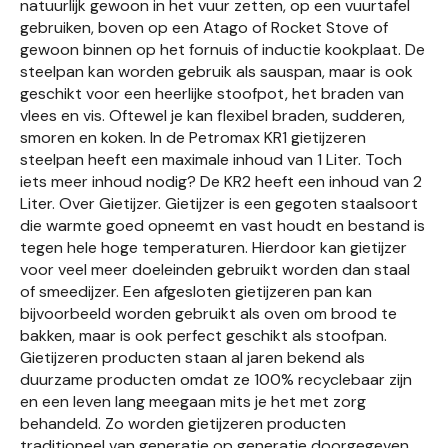
natuurlijk gewoon in het vuur zetten, op een vuurtafel
gebruiken, boven op een Atago of Rocket Stove of
gewoon binnen op het fornuis of inductie kookplaat. De
steelpan kan worden gebruik als sauspan, maar is ook
geschikt voor een heerlijke stoofpot, het braden van
vlees en vis. Oftewel je kan flexibel braden, sudderen,
smoren en koken. In de Petromax KR1 gietijzeren
steelpan heeft een maximale inhoud van 1 Liter. Toch
iets meer inhoud nodig? De KR2 heeft een inhoud van 2
Liter. Over Gietijzer. Gietijzer is een gegoten staalsoort
die warmte goed opneemt en vast houdt en bestand is
tegen hele hoge temperaturen. Hierdoor kan gietijzer
voor veel meer doeleinden gebruikt worden dan staal
of smeedijzer. Een afgesloten gietijzeren pan kan
bijvoorbeeld worden gebruikt als oven om brood te
bakken, maar is ook perfect geschikt als stoofpan.
Gietijzeren producten staan al jaren bekend als
duurzame producten omdat ze 100% recyclebaar zijn
en een leven lang meegaan mits je het met zorg
behandeld. Zo worden gietijzeren producten
traditioneel van generatie op generatie doorgegeven.