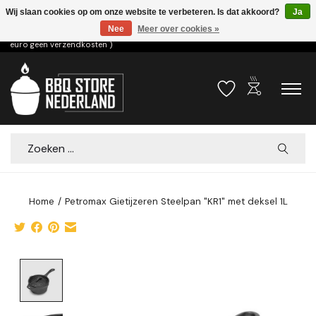
Wij slaan cookies op om onze website te verbeteren. Is dat akkoord?
Ja
Nee
Meer over cookies »
Voor 15.00u besteld dezelfde dag verzonden! ( 6,95 verzendkosten, vanaf 75
euro geen verzendkosten )
outdoor_grill
Verlanglijst
Winkelwa
Zoeken
Home
/
Petromax Gietijzeren Steelpan "KR1" met deksel 1L
Product image slideshow Items