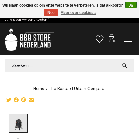
Wij slaan cookies op om onze website te verbeteren. Is dat akkoord?
Ja
Nee
Meer over cookies »
Voor 15.00u besteld dezelfde dag verzonden! ( 6,95 verzendkosten, vanaf 75
euro geen verzendkosten )
outdoor_grill
Verlanglijst
Winkelwa
Zoeken
Home
/
The Bastard Urban Compact
Product image slideshow Items