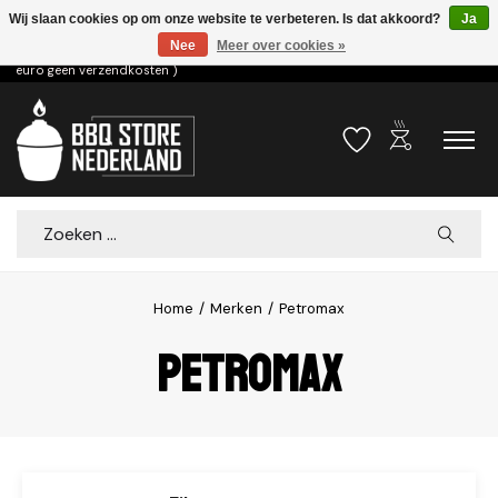
Wij slaan cookies op om onze website te verbeteren. Is dat akkoord?
Ja
Nee
Meer over cookies »
Voor 15.00u besteld dezelfde dag verzonden! ( 6,95 verzendkosten, vanaf 75
euro geen verzendkosten )
outdoor_grill
Verlanglijst
Winkelwa
Zoeken
Home
/
Merken
/
Petromax
Petromax